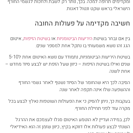
ומקדימים תרופה למכה. בכך, נותר רק לשבת ולחכות לגשמי החורף
הישראלי בראש שקט ונטול דאגות.
חשיבה מקדימה על פעולות החובה
בין אם נבחר בשיטת
היריעות הביטומניות
או
בשיטת הזיפות
, איטום
הגג זהו נושא משמעותי בו נתקל אחת למספר שנים.
בשיטת היריעות הביטומניות, נתמודד עם נושא האיטום אחת ל5-10
שנים ואילו בשיטת הזיפות – כיוון שעל הזפת יש לבצע סיוד מחדש –
אחת לשנה.
הסיבה לכך היא שהחומר של הסיוד נשטף לאחר גשמי החורף
וההשפעה שלו אינה תקפה לאחר שנה.
בעקבות כך, ניתן להסיק כי את הפעולות השוטפות נאלץ לבצע בכל
מקרה עוד לפני תחילת החורף.
לכן, במידה ועדיין לא הוטמע האיטום סגלו לעצמכם את ההרגל
השנתי לבצע פעולות אלו דווקא בקיץ, כיוון שזמן זה הוא האידיאלי