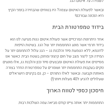
לשמירה על איטום הגג.
ובאשר לפעולת האיטום עצמה? היו בטוחים שהבחירה בזמני הקיץ
היא הנכונה עבורכם!
בידוד טמפרטורת הבית
אחד היתרונות המרכזיים אשר פעולת איטום גגות מציעה לנו הוא
בידוד תרמי אשר מונע התחממות יתר של הגג. בשיטת הזיפות
לדוגמא, ללא הטמעת סיוד והלבנת גג – הגג עלול להתחמם יתר על
המידה וכך ליצור מצב של חום קיצוני ומחנק בשטח הבית. כאשר אנו
מסיימים את פעולת האיטום ומבצעים סיוד נכון והלבנת גג, אלו מונעים
נזקים בעקבות התחממות יתר ושומרים על טמפרטורת החדר בצורה
מאוזנת וקבועה. ובאשר לאלו התוהים – כן, גם בקיצים הישראלים
שעלולים להגיע ל40 מעלות ויותר(!)
חיסכון כספי לטווח הארוך
התחממות יתר אותה ציינו קודם מביאה עמה השלכות רבות.