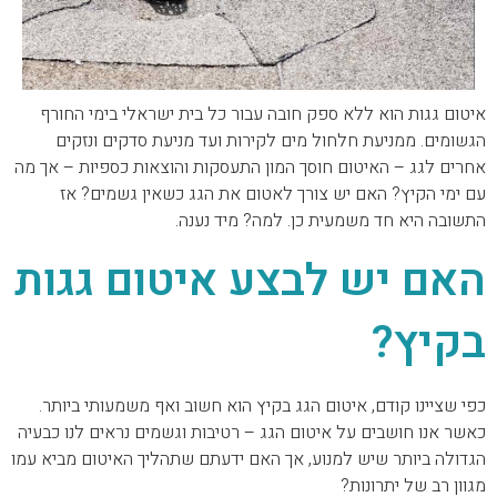
איטום גגות הוא ללא ספק חובה עבור כל בית ישראלי בימי החורף
הגשומים. ממניעת חלחול מים לקירות ועד מניעת סדקים ונזקים
אחרים לגג – האיטום חוסך המון התעסקות והוצאות כספיות – אך מה
עם ימי הקיץ? האם יש צורך לאטום את הגג כשאין גשמים? אז
התשובה היא חד משמעית כן. למה? מיד נענה.
האם יש לבצע איטום גגות
בקיץ?
כפי שציינו קודם, איטום הגג בקיץ הוא חשוב ואף משמעותי ביותר.
כאשר אנו חושבים על איטום הגג – רטיבות וגשמים נראים לנו כבעיה
הגדולה ביותר שיש למנוע, אך האם ידעתם שתהליך האיטום מביא עמו
מגוון רב של יתרונות?