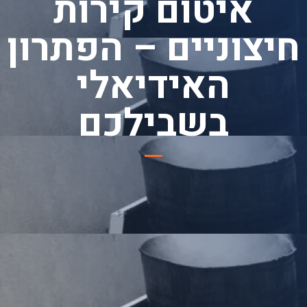
איטום קירות
חיצוניים – הפתרון
האידיאלי
בשבילכם