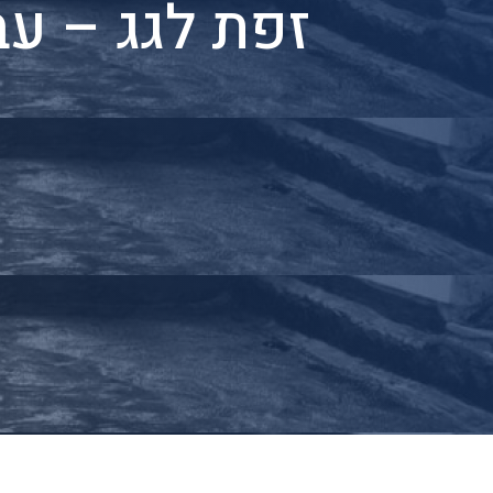
זפת לגג – ע