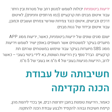
יריעות ביטומניות
יכולות לשמש למגוון רחב של מטרות ובין היתר:
עבור איטום מבנים תת קרקעיים (כמו מרתפים וחניונים), לאיטום
דרכים וכבישים, איטום כנגד צמיחת שורשי צמחים ועשבים וכמובן,
עבור איטום ובידוד של גגות מבנים.
ישנם סוגים שונים של יריעות ביטומניות, כאשר, יריעות מסוג APP
מיועדים בעיקר למשטחים אשר חשופים באופן ישיר לשמש ויריעות
מסוג SBS מיועדות בעיקר עבור שימוש במשטחים שהינם תת
קרקעיים.
הבדל נוסף בין היריעות השונות, בא לידי ביטוי בעובי – כאשר
לרוב, היריעות מגיעות בעובי של 4 מ"מ או בעובי של 5 מ"מ.
חשיבותה של עבודת
הכנה מקדימה
כאמור, היריעות טומנות בחובן יתרונות רבים, אך בכדי ליהנות מהן,
קיימת חשיבות גבוהה להקפיד ולבצע עבודת הכנה להתקנה.