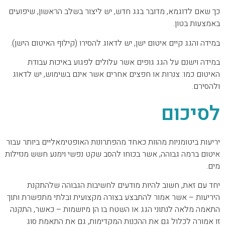
כך שאם לדוגמא, מדובר בגג חדש, יש ליצור בשלב הראשון, שיפועים
באמצעות בטון.
במידה והגג קיים איטום ישן, יש לדאוג להסירו (קילוף האיטום הישן).
במידה וישנם על הגג גופים אשר עלולים לפגוע באיכות עבודת
האיטום כמו: צנרות או חפצים אחרים אשר אינם בשימוש, יש לדאוג
ולהסירם.
לסיכום
יריעות ביטומניות מהוות כאחד מהפתרונות האופטימאליים ביותר עבור
איטום ברמה גבוהה, אשר בכוחו להסב שקט נפשי וימנע חשש מנזילות
מים.
יחד עם זאת, חשוב להיות מודעים לחשיבות הגבוהה שלהתקנת
היריעות – אשר אמור להתבצע בצורה מקצועית ובלתי מתפשרת ותוך
התאמה מלאה לנתוני הגג או השטח בו הן מיושמות – כאשר, התקנה
זו אמורה לכלול גם את ההכנות המקדימות, גם את התאמת סוג