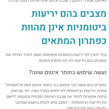
האיטום, אמורה להתקבל שכבת איטום אחת שהינה רצופה וגדולה.
מצבים בהם יריעות
ביטומניות אינן מהוות
כפתרון המתאים
בכדי להבין למי יריעות ביטומניות מתאימות, חשוב להכיר תחילה את
המצבים בהם היריעות לא יהוו כפתרון מתאים:
נעשה שימוש בחומר איטום שונה?
במקרים בהם נעשה כבר שימוש בגג בחומר איטום מסוג ומ"משפחה"
אחרת, היריעות הביטומניות לא ייתפסו בצורה טובה. יחד עם זאת,
קיימת אפשרות להסיר את שכבת האיטום הנוכחית ובמקומה ליישם
את היריעות הביטומניות – כמובן, שיש לקחת בחשבון שמדובר
בפעולה מעט מורכבת יותר.