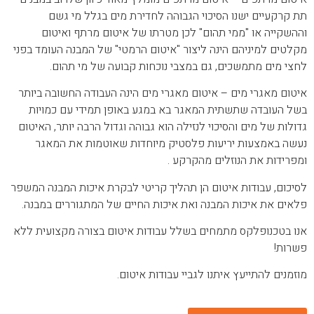
תת קרקעיים ישנו הסיכוי הגבוהה לחדירת מים בגלל מי גשם
וההשקייה או "ממי תהום" לכן מטרתו של איטום מרתף ואיטום
מקלטים למיניהם הינה ליצור "איטום הרמטי" של המבנה העומד בפני
לחצי מים מתמשכים, גם במצבי נוכחות קבועה של מי תהום.
איטום מאגרי מים – איטום מאגרי מים הינה העבודה החשובה ביותר
בשל העובדה שתשתית המאגר בא במגע באופן תמידי עם כמויות
גדולות של מים והסיכוי לנזילה הוא גבוהה וגדול הרבה יותר, האיטום
נעשה באמצעות יריעות פלסטיק מיוחדות שאוטמות את המאגר
ומפרידות את הנוזלים מהקרקע .
לסיכום, עבודות איטום הן תהליך קריטי לבקרת איכות המבנה המשפר
פלאים את איכות המבנה ואת איכות החיים של המתגוררים במבנה.
אנו בטכנופלקס מתמחים בשלל עבודות איטום בצורה מקצועית ללא
פשרות!
מוזמנים להתייעץ איתנו לגביי עבודות איטום.