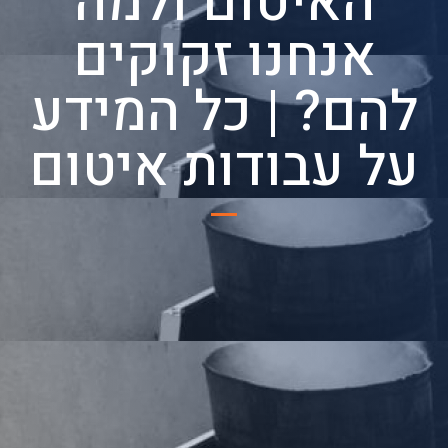
האיטום ולמה
אנחנו זקוקים
להם? | כל המידע
על עבודות איטום