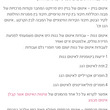
איטום בניין – איטום של בניין הינו פרויקט המחבר נקודות מרכזיות של
מבנה הכוללות חיבור בין קירות טרומיים, חיבור בין מסגרות החלונות
לקיר הבטון, חיבור הקירות החיצוניים של המבנה לבין הקרקע , איטום
הגג וכו'.
איטום גגות – עבודות איטום של גגות הינו איטום משמעותי למניעת
חדירת נוזלים, אלמנטים זרים ואוויר.
לעבודות איטום של גגות ישנם סוגי חומרי גלם ועבודות :
1.יריעות ביטומניות לאיטום גגות.
2.זפת לאיטום הגג.
3.חומרים אקריליים לאיטום הגג
4.חומרים פוליאוריטנים לאיטום הגג.
אפשר לקרוא על כל אחד מהסוגים של
שיטות האיטום אשר קבלן
איטום מבצע
.
איטום מרתפים – איטום מרתפים מומלץ מאוד כיוון שלרוב במבנים