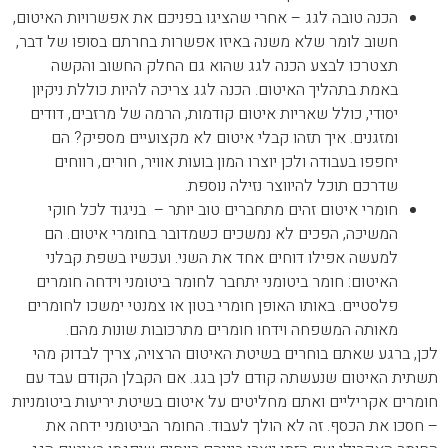
הכנה טובה לגג – אחרי שהציגו בפניכם את אפשרויות האיטום,
חשוב לומר שלא משנה באיזו אפשרות בחרתם בסופו של דבר,
תצטרכו לבצע הכנה לגג שהוא גם החלק החשוב והקשה
באמת בתהליך האיטום. הכנה לגג צריכה להיות כוללת ניקיון
יסודי, כולל שאריות איטום קודמות, הרמה של מרזבים, דודים
ומזגנים. איך תזהו קבלי איטום לא מקצועיים מספיק? הם
יחפפו בעבודה ולכן יוצרו המון בועות אוויר, חורים, רווחים
שדרכם תוכל להיווצר נזילה נוספת.
חומרי איטום זהים מתחברים טוב יותר – בניגוד לכל חוקי
המשיכה, הפכים לא נמשכים כשמדובר בחומרי איטום. הם
למעשה אפילו דוחים אחד את השני. ועכשיו בשפת קבלני
האיטום: חומר ביטומני יתחבר לחומר ביטומני וידחה חומרים
פלסטיים. באותו האופן חומרי בטון או צמנטי ימשכו לחומרים
מאותה המשפחה וידחו חומרים מתרכובות שונות מהם.
לכן, ברגע שאתם בוחרים בשיטת האיטום הרצויה, צריך לבדוק מהי
תשתית האיטום שנעשתה קודם לכן בגג. אם הקבלן הקודם עבד עם
חומרים אקריליים ואתם מחליטים על איטום בשיטת יריעות ביטומניות
– חסכו את הכסף. זה לא הולך לעבוד. החומר הביטומני ידחה את