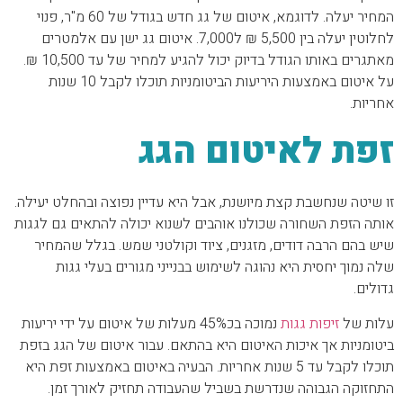
המחיר יעלה. לדוגמא, איטום של גג חדש בגודל של 60 מ"ר, פנוי
לחלוטין יעלה בין 5,500 ₪ ל7,000. איטום גג ישן עם אלמטרים
מאתגרים באותו הגודל בדיוק יכול להגיע למחיר של עד 10,500 ₪.
על איטום באמצעות היריעות הביטומניות תוכלו לקבל 10 שנות
אחריות.
זפת לאיטום הגג
זו שיטה שנחשבת קצת מיושנת, אבל היא עדיין נפוצה ובהחלט יעילה.
אותה הזפת השחורה שכולנו אוהבים לשנוא יכולה להתאים גם לגגות
שיש בהם הרבה דודים, מזגנים, ציוד וקולטני שמש. בגלל שהמחיר
שלה נמוך יחסית היא נהוגה לשימוש בבנייני מגורים בעלי גגות
גדולים.
עלות של
זיפות גגות
נמוכה בכ45% מעלות של איטום על ידי יריעות
ביטומניות אך איכות האיטום היא בהתאם. עבור איטום של הגג בזפת
תוכלו לקבל עד 5 שנות אחריות. הבעיה באיטום באמצעות זפת היא
התחזוקה הגבוהה שנדרשת בשביל שהעבודה תחזיק לאורך זמן.