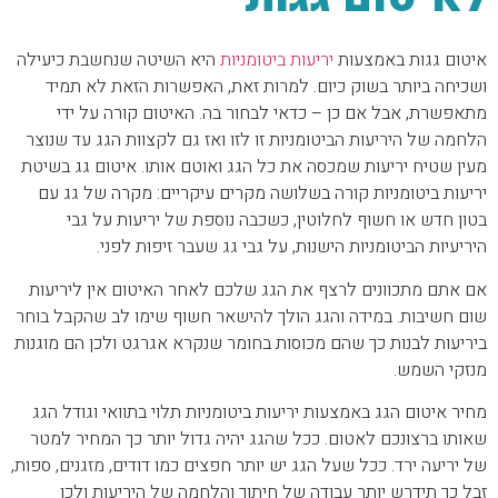
איטום גגות באמצעות
יריעות ביטומניות
היא השיטה שנחשבת כיעילה
ושכיחה ביותר בשוק כיום. למרות זאת, האפשרות הזאת לא תמיד
מתאפשרת, אבל אם כן – כדאי לבחור בה. האיטום קורה על ידי
הלחמה של היריעות הביטומניות זו לזו ואז גם לקצוות הגג עד שנוצר
מעין שטיח יריעות שמכסה את כל הגג ואוטם אותו. איטום גג בשיטת
יריעות ביטומניות קורה בשלושה מקרים עיקריים: מקרה של גג עם
בטון חדש או חשוף לחלוטין, כשכבה נוספת של יריעות על גבי
היריעיות הביטומניות הישנות, על גבי גג שעבר זיפות לפני.
אם אתם מתכוונים לרצף את הגג שלכם לאחר האיטום אין ליריעות
שום חשיבות. במידה והגג הולך להישאר חשוף שימו לב שהקבל בוחר
ביריעות לבנות כך שהם מכוסות בחומר שנקרא אגרגט ולכן הם מוגנות
מנזקי השמש.
מחיר איטום הגג באמצעות יריעות ביטומניות תלוי בתוואי וגודל הגג
שאותו ברצונכם לאטום. ככל שהגג יהיה גדול יותר כך המחיר למטר
של יריעה ירד. ככל שעל הגג יש יותר חפצים כמו דודים, מזגנים, ספות,
זבל כך תידרש יותר עבודה של חיתוך והלחמה של היריעות ולכן