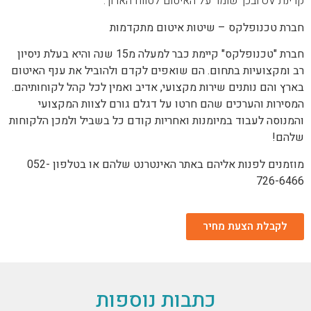
קרינת UV ובכך שומר על האיטום לטווח הארוך.
חברת טכנופלקס – שיטות איטום מתקדמות
חברת "טכנופלקס" קיימת כבר למעלה מ15 שנה והיא בעלת ניסיון
רב ומקצועיות בתחום. הם שואפים לקדם ולהוביל את ענף האיטום
בארץ והם נותנים שירות מקצועי, אדיב ואמין לכל קהל לקוחותיהם.
המסירות והערכים שהם חרטו על דגלם גורם לצוות המקצועי
והמנוסה לעבוד במיומנות ואחריות קודם כל בשביל ולמכן הלקוחות
שלהם!
מוזמנים לפנות אליהם באתר האינטרנט שלהם או בטלפון 052-
726-6466
לקבלת הצעת מחיר
כתבות נוספות