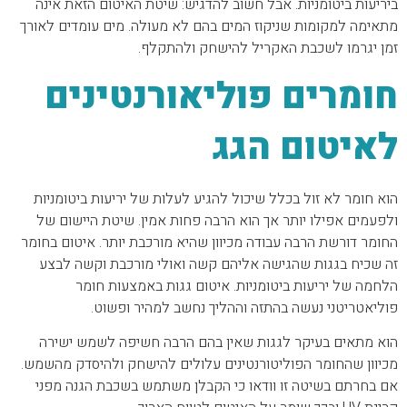
ביריעות ביטומניות. אבל חשוב להדגיש: שיטת האיטום הזאת אינה
מתאימה למקומות שניקוז המים בהם לא מעולה. מים עומדים לאורך
זמן יגרמו לשכבת האקריל להישחק ולהתקלף.
חומרים פוליאורנטינים
לאיטום הגג
הוא חומר לא זול בכלל שיכול להגיע לעלות של יריעות ביטומניות
ולפעמים אפילו יותר אך הוא הרבה פחות אמין. שיטת היישום של
החומר דורשת הרבה עבודה מכיוון שהיא מורכבת יותר. איטום בחומר
זה שכיח בגגות שהגישה אליהם קשה ואולי מורכבת וקשה לבצע
הלחמה של יריעות ביטומניות. איטום גגות באמצעות חומר
פוליאטריטני נעשה בהתזה וההליך נחשב למהיר ופשוט.
הוא מתאים בעיקר לגגות שאין בהם הרבה חשיפה לשמש ישירה
מכיוון שהחומר הפוליטורנטינים עלולים להישחק ולהיסדק מהשמש.
אם בחרתם בשיטה זו וודאו כי הקבלן משתמש בשכבת הגנה מפני