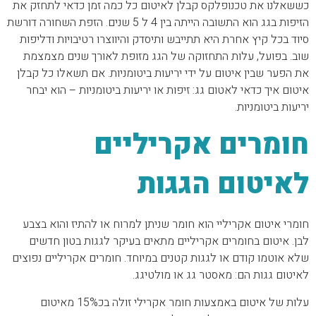
כששאלנו את טכנופלקס קבלן לאיטום כל כמה זמן כדאי לתחזק את
הזיפות בגג הוא התשובה הייתה בין 4 ל 5 שנים. הזפת השחורה דורשת
סיוד בכל קיץ אחרת היא תתייבש ותיסדק והיווצרו רטיבויות ודליפות
שוב. בפועל, עלות התחזוקה של הגג מזופת לאורך שנים מצמצמת
את הפער שבין איטום על ידי יריעות ביטומניות. אם תשאלו כל קבלן
איטום איך כדאי לאטום גג: זיפות או יריעות ביטומניות – הוא יבחר
יריעות ביטומניות.
חומרים אקריליים
לאיטום הגגות
חומרי איטום אקריליי הוא חומר שניתן למרוח או להתיז והוא בצבע
לבן. איטום בחומרים אקריליים מתאים בעיקר לגגות בטון חדשים
שלא אוטמו קודם או לגגות קטנים במיוחד. חומרים אקריליים נפוצים
לאיטום גגות הם: מאסטר גג או מולטיגג.
עלות של איטום באמצעות חומר אקרילי זולה בכ15% מאיטום