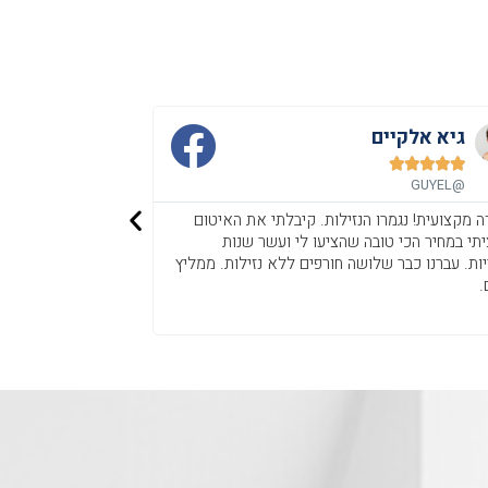
גיא אלקיים
ירון פורת










@YAR
@GUYEL
ה מקצועית! נגמרו הנזילות. קיבלתי את האיטום
אור והצוות הגיעו ו
תי במחיר הכי טובה שהציעו לי ועשר שנות
שלחו הצעה מסודרת 
ות. עברנו כבר שלושה חורפים ללא נזילות. ממליץ
השתדלו לסיים לפני 
.
היינו מרוצים מהשירו