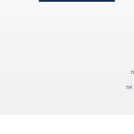
ת
 את