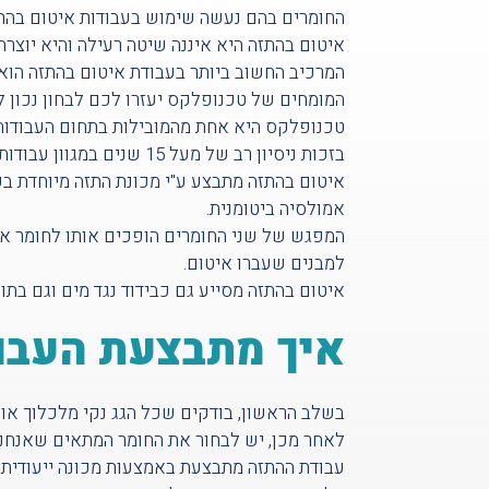
החומרים בהם נעשה שימוש בעבודות איטום בהתזה
איטום בהתזה היא איננה שיטה רעילה והיא יוצרת 
המרכיב החשוב ביותר בעבודת איטום בהתזה הוא
המומחים של טכנופלקס יעזרו לכם לבחון נכון ל
טכנופלקס היא אחת מהמובילות בתחום העבודות
בזכות ניסיון רב של מעל 15 שנים במגוון עבודות איטום גג וקירות מבנים מכל הסוגים ובכל מקום שהוא.
איטום בהתזה מתבצע ע"י מכונת התזה מיוחדת ב
אמולסיה ביטומנית.
המפגש של שני החומרים הופכים אותו לחומר אח
למבנים שעברו איטום.
איטום בהתזה מסייע גם כבידוד נגד מים וגם בתור
איך מתבצעת העבו
בשלב הראשון, בודקים שכל הגג נקי מלכלוך או
לאחר מכן, יש לבחור את החומר המתאים שאנחנו
עבודת ההתזה מתבצעת באמצעות מכונה ייעודית 