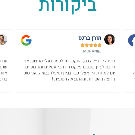
ביקורות
מורן ברנס





@MORANI
הייתה לי נזילה בגג, התקשרתי לכמה בעלי מקצוע, אני
עבוד
חייבת לציין שבטכנופלקס היו הכי אמינים ומקצועיים.
שרצי
ה
יום למחרת היו אצלי כבר בבית וטיפלו בבעיה. אני סופר
אחרי
מרוצה מהשירות ומהתוצאה הסופית !
בחום