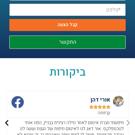
קבל הצעה
התקשר
ביקורות
אורי דהן





@ORIIF
חיפשתי חברת איטום לאחר נזילה רצינית בבניין, הפנו אותי
לטכנופלקס. אור דאג לנו לאיטום וזיפות של הגגות ועשה לנו
עבודה מקצועית .חשוב לי לציין שמה שאהבתי בו, זה שהוא לא