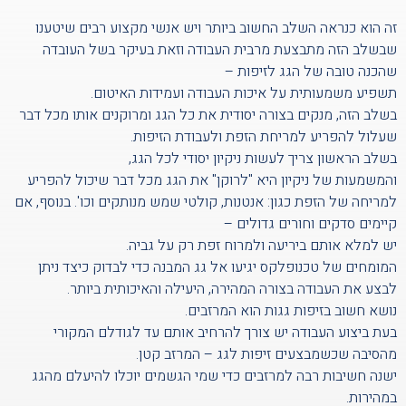
זה הוא כנראה השלב החשוב ביותר ויש אנשי מקצוע רבים שיטענו
שבשלב הזה מתבצעת מרבית העבודה וזאת בעיקר בשל העובדה
שהכנה טובה של הגג לזיפות –
תשפיע משמעותית על איכות העבודה ועמידות האיטום.
בשלב הזה, מנקים בצורה יסודית את כל הגג ומרוקנים אותו מכל דבר
שעלול להפריע למריחת הזפת ולעבודת הזיפות.
בשלב הראשון צריך לעשות ניקיון יסודי לכל הגג,
והמשמעות של ניקיון היא "לרוקן" את הגג מכל דבר שיכול להפריע
למריחה של הזפת כגון: אנטנות, קולטי שמש מנותקים וכו'. בנוסף, אם
קיימים סדקים וחורים גדולים –
יש למלא אותם ביריעה ולמרוח זפת רק על גביה.
המומחים של טכנופלקס יגיעו אל גג המבנה כדי לבדוק כיצד ניתן
לבצע את העבודה בצורה המהירה, היעילה והאיכותית ביותר.
נושא חשוב בזיפות גגות הוא המרזבים.
בעת ביצוע העבודה יש צורך להרחיב אותם עד לגודלם המקורי
מהסיבה שכשמבצעים זיפות לגג – המרזב קטן.
ישנה חשיבות רבה למרזבים כדי שמי הגשמים יוכלו להיעלם מהגג
במהירות.