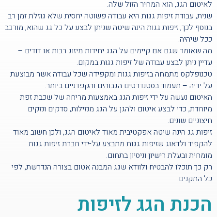
לאיטום הגג, הוא המחיר הזול שלה.
שנית, עבודת זיפות גגות היא עבודה פשוטה יחסית שלא גוזלת זמן רב.
בנוסף לכך, זיפות גגות הינה שיטה שניתן לבצע על כל גג שהוא, מורכב
ככל שיהיה.
מה שאומר שגם אם קיימים על הגג יחידות מיזוג רבות או דודים –
עדיין ניתן לבצע עבודה של זיפות גגות במקום.
טכנופלקס מתמחה בזיפות גגות ומקפידה שכל עבודה אשר מבוצעת
על ידיה – תעמוד בסטנדרטים הגבוהים והקפדניים ביותר.
האיטום נעשה על ידי זיפות הגג באמצעות מריחה של שכבת זפת
מיוחדת, כדי לבצע איטום ולהגן על הגג מנזילות, סדקים ונזקים
חיצוניים שונים.
זיפות גג הינה שיטה אפקטיבית מאוד לאיטום הגג, ולכן חשוב מאוד
להקפיד ולדאוג שזיפות גגות מתבצע על-ידי חברת זיפות גגות
מומחית ובעלת רישיון וניסיון בתחום.
רק כך תוכלו להבטיח ולוודא שגג המבנה אטום בצורה הנדרשת, לפי
כל התקנים.
הכנת הגג לזיפות