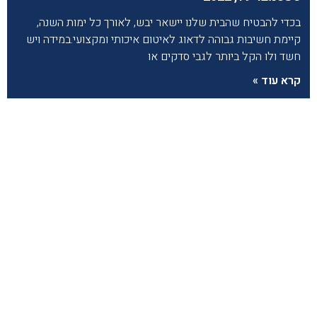
בכדי להבטיח שהבית שלנו יישאר יבש, לאורך כל ימות השנה,
קיימת חשיבות גבוהה לדאוג לאיטום איכותי ומקצועי.במידה ויש
חשד ולו הקל ביותר לגבי סדקים או
קרא עוד »
מה חשוב לדעת על איטום קירות חיצוניים?