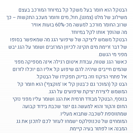
הבטקל הוא חומר בעל משקל קל במיוחד המורכב בעצם
משילוב של מלט (צמנט), חול, מים וחומר מעכב התקשות – כך
שרוב החומר מורכב למעשה מכ-60% בועות אוויר
מה שהופך אותו לקל במיוחד.
הבטקל משמש ליציקה של שיפועי הגג מה שמאפשר בסופו
של דבר זרימת מים תקינה לכיוון המרזבים ושומר על הגג יבש
מפני מי הגשם.
כאשר הגג שטוח, עבודת איטום רגילה אינה מספיקה מפני
שהמים חייבים שיהיה להם שיפוע קל אליו הם יוכלו לזרום
אל פתחי הניקוז וזה בדיוק תפקידו של הבטקל.
הבט קל (המוכר גם כ'בטון קל' או 'מוקצף') הוא חומר קל
המשמש ליצירת יציקת שיפועים על הגג.
בנוסף, הבטקל מבודד תרמית את הגג ושומר עליו מפני נזקי
החום והקור והוא למעשה גם יוצר שכבת בידוד קבועה
שמתווספת לשכבה שתבוא מעליו.
המומחים של טכנופלקס ישמחו לעזור לכם לתכנן את גג
המבנה או לפתור בעיה קיימת.