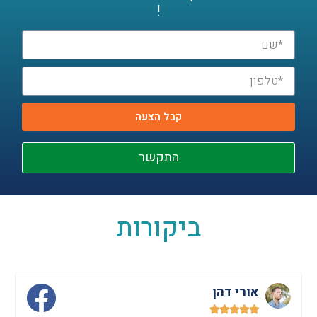
!
קבל הצעה
התקשר
ביקורות
אורי דהן




